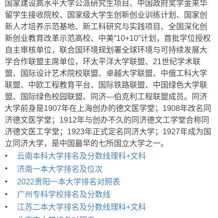
国家建设高水平大学公派研究生项目、中国政府奖学金来华
留学生接收院校、国家级大学生创新创业训练计划、国家创
新人才培养示范基地、新工科研究与实践项目、全国深化创
新创业教育改革示范高校、中美“10+10”计划，首批学位授权
自主审核单位，联合国环境规划署全球环境与可持续发展大
学合作联盟主席单位，环太平洋大学联盟、21世纪学术联
盟、国际设计艺术院校联盟、卓越大学联盟、中俄工科大学
联盟、中欧工程教育平台、国际铁路联盟、中国绿色大学联
盟、国际绿色校园联盟、同济—伯克利工程联盟成员。同济
大学前身是1907年在上海创办的德文医学堂；1908年改名同
济德文医学堂；1912年与创办不久的同济德文工学堂合称同
济德文医工学堂；1923年正式定名同济大学；1927年成为国
立同济大学，是中国最早的七所国立大学之一。
•
云南本科大学排名及分数线理科+文科
•
济南一本大学排名及位次
•
2022贵阳一本大学排名对照表
•
广州专科学校排名及分数线
•
江苏二本大学排名及分数线理科+文科