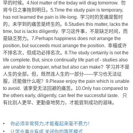
早的时候。4.Not matter of the today will drag tomorrow. 勿
将今日之事拖到明日。5.Time the study pain is temporary,
has not learned the pain is life-long. 学习时的苦痛是暂时
的，未学到的痛苦是终生的。6.Studies this matter, lacks the
time, but is lacks diligently. 学习这件事，不是缺乏时间，而
是缺乏努力。7.Perhaps happiness does not arrange the
position, but succeeds must arrange the position. 幸福或许
不排名次，但成功必排名次。8.The study certainly is not the
life complete. But, since continually life part of - studies also
are unable to conquer, what but also can make? 学习并不是
人生的全部。但，既然连人生的一部分——学习也无法征
服，还能做什么呢？9.Please enjoy the pain which is unable
to avoid. 请享受无法回避的痛苦。10.Only has compared to
the others early, diligently, can feel the successful taste. 只
有比别人更早、更勤奋地努力，才能尝到成功的滋味。
•
你必须非常努力,才能看起来毫不费力！
•
让学业事业有成 关闭你的等死模式