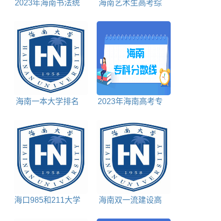
2023年海南书法统
海南艺术生高考综
考成绩查询时间及查
合分怎么算
询入口
海南一本大学排名
2023年海南高考专
对照表
科分数线是多少分
海口985和211大学
海南双一流建设高
包括哪些
校名单