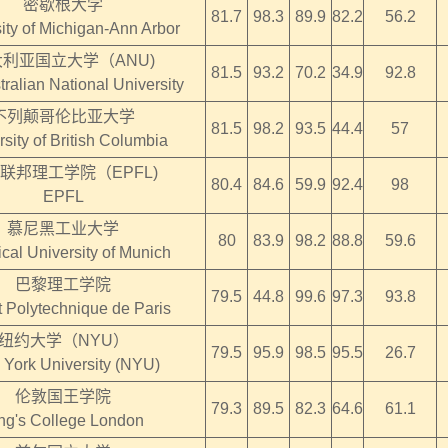
密歇根大学
81.7
98.3
89.9
82.2
56.2
ity of Michigan-Ann Arbor
利亚国立大学（ANU)
81.5
93.2
70.2
34.9
92.8
ralian National University
不列颠哥伦比亚大学
81.5
98.2
93.5
44.4
57
sity of British Columbia
联邦理工学院（EPFL)
80.4
84.6
59.9
92.4
98
EPFL
慕尼黑工业大学
80
83.9
98.2
88.8
59.6
cal University of Munich
巴黎理工学院
79.5
44.8
99.6
97.3
93.8
ut Polytechnique de Paris
纽约大学（NYU）
79.5
95.9
98.5
95.5
26.7
York University (NYU)
伦敦国王学院
79.3
89.5
82.3
64.6
61.1
ng's College London