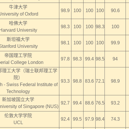
牛津大学
98.9
100
100
100
90.6
University of Oxford
哈佛大学
98.3
100
100
98.3
100
Harvard University
斯坦福大学
98.1
100
100
100
99.9
Stanford University
帝国理工学院
97.8
98.3
99.4
98.5
94
erial College London
邦理工大学（瑞士联邦理工学
院）
93.3
98.8
83.6
72.1
98.9
 - Swiss Federal Institute of
Technology
新加坡国立大学
92.7
99.4
88.6
76.5
93.2
niversity of Singapore (NUS)
伦敦大学学院
92.4
99.5
97.9
98.4
74.3
UCL