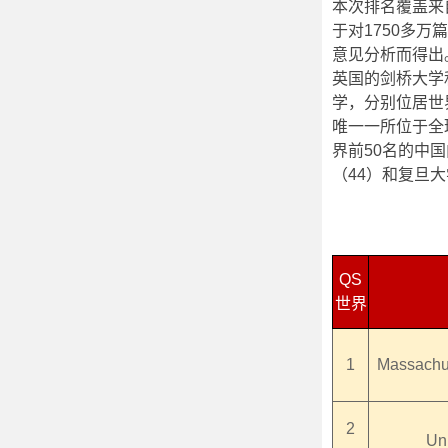
本次排名覆盖来自
于对1750多
意见分析而得出
英国的剑桥大学
学，分别位居世
唯一一所位于全
界前50名的中
（44）和复旦大
QS
世界
1
Massachus
2
Uni