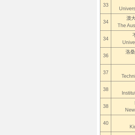
33
Univers
澳大
34
The Aust
34
Univer
洛桑
36
37
Techni
38
Instit
38
New 
40
Ki