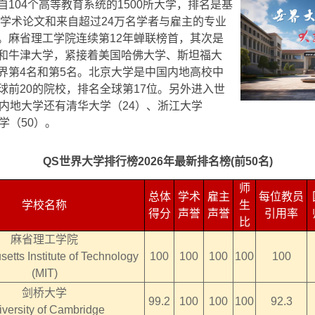
104个高等教育系统的1500所大学，排名是基
万篇学术论文和来自超过24万名学者与雇主的专业
。麻省理工学院连续第12年蝉联榜首，其次是
和牛津大学，紧接着美国哈佛大学、斯坦福大
界第4名和第5名。北京大学是中国内地高校中
球前20的院校，排名全球第17位。另外进入世
国内地大学还有清华大学（24）、浙江大学
学（50）。
QS世界大学排行榜2026年最新排名榜(前50名)
师
总体
学术
雇主
每位教员
学校名称
生
得分
声誉
声誉
引用率
比
麻省理工学院
etts Institute of Technology
100
100
100
100
100
(MIT)
剑桥大学
99.2
100
100
100
92.3
versity of Cambridge