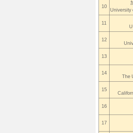
10
University 
11
U
12
Univ
13
14
The 
15
Califor
16
17