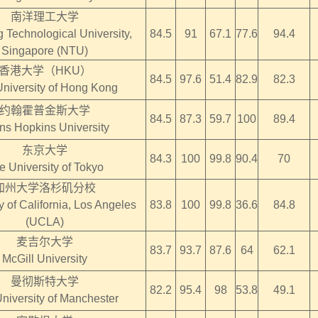
南洋理工大学
Technological University,
84.5
91
67.1
77.6
94.4
Singapore (NTU)
香港大学（HKU）
84.5
97.6
51.4
82.9
82.3
niversity of Hong Kong
约翰霍普金斯大学
84.5
87.3
59.7
100
89.4
ns Hopkins University
东京大学
84.3
100
99.8
90.4
70
e University of Tokyo
加州大学洛杉矶分校
y of California, Los Angeles
83.8
100
99.8
36.6
84.8
(UCLA)
麦吉尔大学
83.7
93.7
87.6
64
62.1
McGill University
曼彻斯特大学
82.2
95.4
98
53.8
49.1
niversity of Manchester