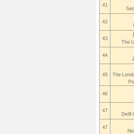
41
Seo
42
43
The U
44
45
The Londo
Po
46
47
Delft 
47
No