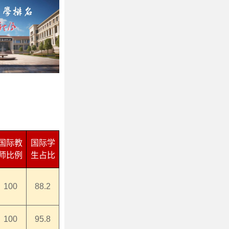
国际教
国际学
师比例
生占比
100
88.2
100
95.8