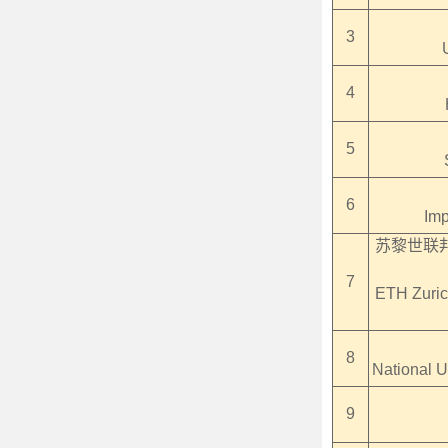
3
4
5
6
Imp
苏黎世联
7
ETH Zurich
8
National U
9