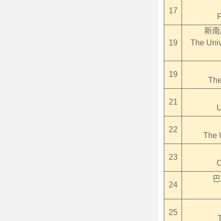
17
P
新南
19
The Univ
19
The
21
U
22
The 
23
C
巴
24
25