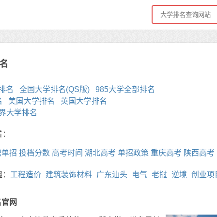
名
排名
全国大学排名(QS版)
985大学全部排名
名
美国大学排名
英国大学排名
世界大学排名
看：
职单招
投档分数
高考时间
湖北高考
单招政策
重庆高考
陕西高考
趣：
工程造价
建筑装饰材料
广东汕头
电气
老挝
逆境
创业项
师范专科学校
广元
武器
夏茗悠
自己的
仓央嘉措
合理安排
名官网