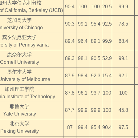
加州大学伯克利分校
90.4
100
100
20.5
99.9
of California, Berkeley (UCB)
芝加哥大学
90.3
99.1
95.4
92.5
78.5
niversity of Chicago
宾夕法尼亚大学
89.4
96.4
89.1
99.9
68.4
ersity of Pennsylvania
康奈尔大学
89.3
98.1
90.5
52.9
99.1
Cornell University
墨尔本大学
87.9
98.4
92.3
15.4
92.1
University of Melbourne
加州理工学院
87.8
96.1
93.7
100
100
nia Institute of Technology
耶鲁大学
87.7
99.9
99.9
100
45.8
Yale University
北京大学
87
99.4
95.4
90.4
97.5
Peking University