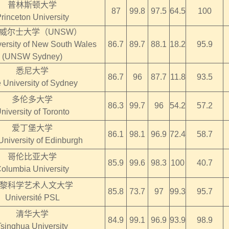
普林斯顿大学
87
99.8
97.5
64.5
100
rinceton University
威尔士大学（UNSW）
ersity of New South Wales
86.7
89.7
88.1
18.2
95.9
(UNSW Sydney)
悉尼大学
86.7
96
87.7
11.8
93.5
 University of Sydney
多伦多大学
86.3
99.7
96
54.2
57.2
niversity of Toronto
爱丁堡大学
86.1
98.1
96.9
72.4
58.7
University of Edinburgh
哥伦比亚大学
85.9
99.6
98.3
100
40.7
olumbia University
黎科学艺术人文大学
85.8
73.7
97
99.3
95.7
Université PSL
清华大学
84.9
99.1
96.9
93.9
98.9
Tsinghua University