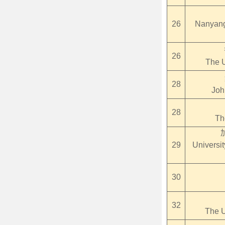
26
Nanyang 
26
The U
28
Joh
28
Th
29
Universit
30
32
The U