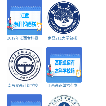
2019年江西专科投
南昌211大学包括
档分数线理科
哪些
南昌双高计划学校
江西高职单招有本
名单及建设专业群名
科学校吗
称