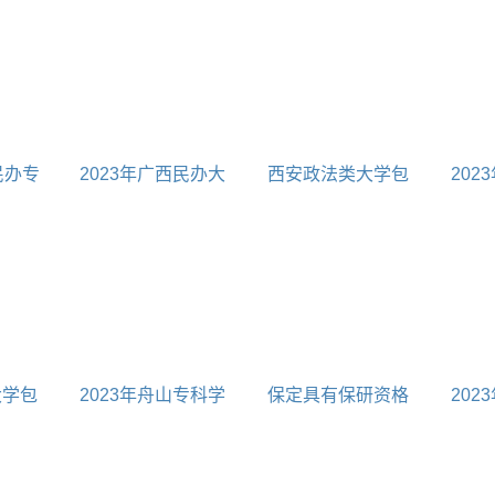
照表
大学
民办专
2023年广西民办大
西安政法类大学包
202
哪些
学包括广西所有民办
括哪些
大学包
大学名单对照表
本科大
大学包
2023年舟山专科学
保定具有保研资格
202
校包括舟山所有专科
的大学名单
科大
学校名单对照表