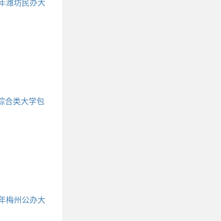
3年潍坊民办大
潍坊所有民办
名单对照表
综合类大学包
括哪些
3年梅州公办大
梅州所有公办