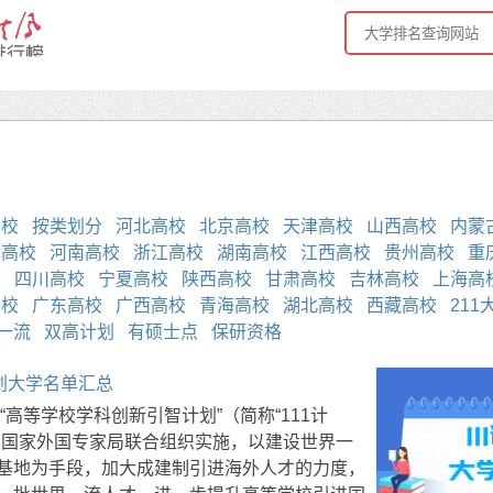
高校
按类划分
河北高校
北京高校
天津高校
山西高校
内蒙
苏高校
河南高校
浙江高校
湖南高校
江西高校
贵州高校
重
校
四川高校
宁夏高校
陕西高校
甘肃高校
吉林高校
上海高
高校
广东高校
广西高校
青海高校
湖北高校
西藏高校
211
一流
双高计划
有硕士点
保研资格
计划大学名单汇总
绍“高等学校学科创新引智计划”（简称“111计
和国家外国专家局联合组织实施，以建设世界一
基地为手段，加大成建制引进海外人才的力度，