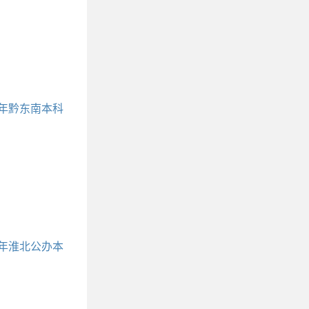
名单对照表
3年黔东南本科
括黔东南所有
学名单对照表
3年淮北公办本
学包括哪些