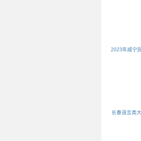
学校名单对
2023年咸宁
科学校包括
长春语言类
括哪些