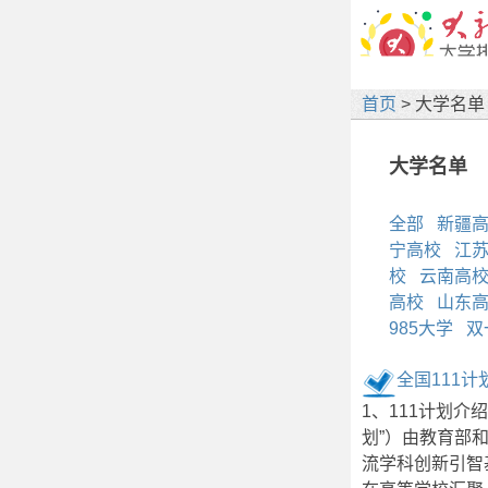
首页
> 大学名单
大学名单
全部
新疆
宁高校
江
校
云南高
高校
山东
985大学
双
全国111
1、111计划介
划”）由教育部
流学科创新引智