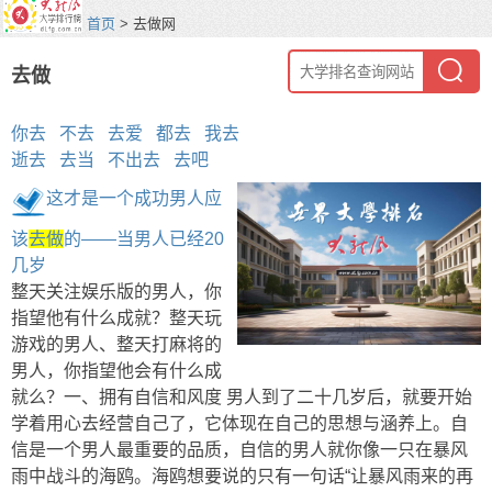
首页
> 去做网
去做
你去
不去
去爱
都去
我去
逝去
去当
不出去
去吧
这才是一个成功男人应
该
去做
的——当男人已经20
几岁
整天关注娱乐版的男人，你
指望他有什么成就？整天玩
游戏的男人、整天打麻将的
男人，你指望他会有什么成
就么？一、拥有自信和风度 男人到了二十几岁后，就要开始
学着用心去经营自己了，它体现在自己的思想与涵养上。自
信是一个男人最重要的品质，自信的男人就你像一只在暴风
雨中战斗的海鸥。海鸥想要说的只有一句话“让暴风雨来的再