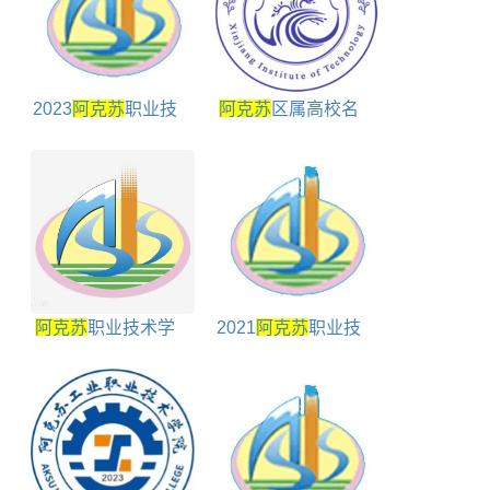
2023
阿克苏
职业技
阿克苏
区属高校名
术学院单招计划
单
阿克苏
职业技术学
2021
阿克苏
职业技
院学校代码是多少
术学院分数线是多少
分