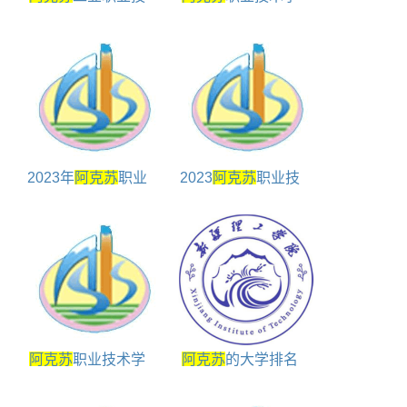
术学院是几本
院是双高计划院校吗
2023年
阿克苏
职业
2023
阿克苏
职业技
技术学院学费一年多
术学院高职单招简章
少
阿克苏
职业技术学
阿克苏
的大学排名
院艺术类专业包括
对照表