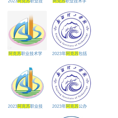
2023
阿克苏
职业技
阿克苏
职业技术学
术学院高职单招学费
院就业率及就业前景
一年多少
如何
阿克苏
职业技术学
2023年
阿克苏
包括
院是民办还是公办大
哪些大学
学
2023
阿克苏
职业技
2023年
阿克苏
公办
术学院招生章程
大学包括
阿克苏
所有