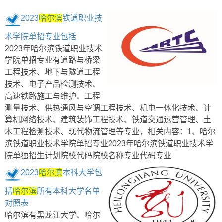
2023
哈尔滨
铁道职业技
术学院单招专业包括
2023年哈尔滨铁道职业技术
学院单招专业有道路与桥梁
工程技术、地下与隧道工程
技术、电子产品检测技术、
高速铁路施工与维护、工程
测量技术、供热通风与空调工程技术、机电一体化技术、计
算机网络技术、建筑装饰工程技术、铁道交通运营管理、土
木工程检测技术、现代物流管理等专业，相关内容：1、哈尔
滨铁道职业技术学院单招专业2023年哈尔滨铁道职业技术学
院单独招生计划院校代码院校名称专业代码专业
2023
哈尔滨
本科大学包
括
哈尔滨
所有本科大学名单
对照表
哈尔滨有黑龙江大学、哈尔