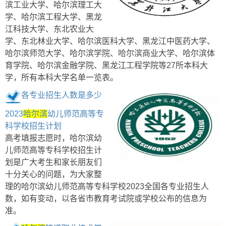
滨工业大学、哈尔滨理工大
学、哈尔滨工程大学、黑龙
江科技大学、东北农业大
学、东北林业大学、哈尔滨医科大学、黑龙江中医药大学、
哈尔滨师范大学、哈尔滨学院、哈尔滨商业大学、哈尔滨体
育学院、哈尔滨金融学院、黑龙江工程学院等27所本科大
学，所有本科大学名单一览表。
各专业招生人数是多少
2023
哈尔滨
幼儿师范高等专
科学校招生计划
高考填报志愿时，哈尔滨幼
儿师范高等专科学校招生计
划是广大考生和家长朋友们
十分关心的问题，为大家整
理的哈尔滨幼儿师范高等专科学校2023全国各专业招生人
数，如有变动，以各省市教育考试院或学校公布的信息为
准。