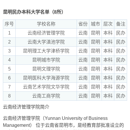
昆明民办本科大学名单（8所）
序号
学校名称
省份
城市
层次
备注
1
云南经济管理学院
云南
昆明
本科
民办
2
云南大学滇池学院
云南
昆明
本科
民办
3
昆明理工大学津桥学院
云南
昆明
本科
民办
4
昆明城市学院
云南
昆明
本科
民办
5
昆明文理学院
云南
昆明
本科
民办
6
昆明医科大学海源学院
云南
昆明
本科
民办
7
云南艺术学院文华学院
云南
昆明
本科
民办
8
云南工商学院
云南
昆明
本科
民办
云南经济管理学院简介
云南经济管理学院（Yunnan University of Business
Management） 位于云南省昆明市，是经教育部批准设立的